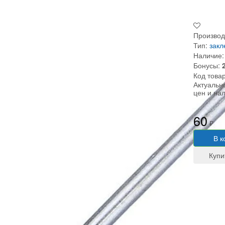
Производ
Тип:
закл
Наличие:
Бонусы:
Код това
Актуальн
цен и на
60
₽
В к