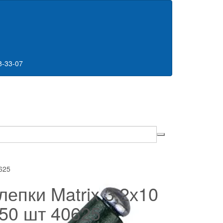
8-33-07
625
лепки Matrix 3,2х10
50 шт 40625