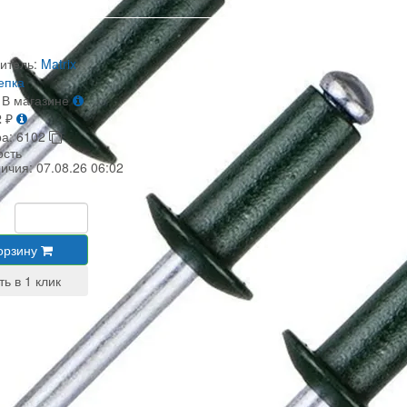
итель:
Matrix
епка
В магазине
2
₽
ра:
6102
ость
личия:
07.08.26 06:02
орзину