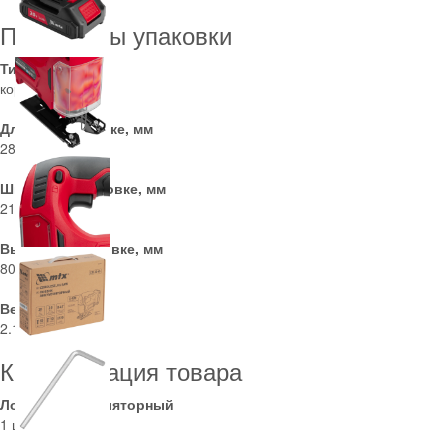
Параметры упаковки
Тип упаковки
коробка
Длина в упаковке, мм
285
Ширина в упаковке, мм
215
Высота в упаковке, мм
80
Вес (брутто), кг
2.14
Комплектация товара
Лобзик аккумуляторный
1 шт