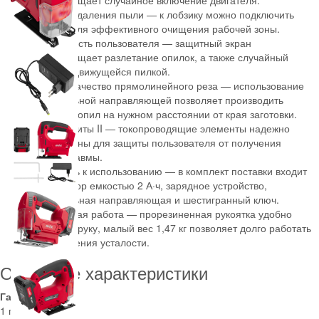
предотвращает случайное включение двигателя.
Система удаления пыли — к лобзику можно подключить
пылесос для эффективного очищения рабочей зоны.
Безопасность пользователя — защитный экран
предотвращает разлетание опилок, а также случайный
контакт с движущейся пилкой.
Высокое качество прямолинейного реза — использование
параллельной направляющей позволяет производить
ровный пропил на нужном расстоянии от края заготовки.
Класс защиты II — токопроводящие элементы надежно
изолированы для защиты пользователя от получения
электротравмы.
Готовность к использованию — в комплект поставки входит
аккумулятор емкостью 2 А·ч, зарядное устройство,
параллельная направляющая и шестигранный ключ.
Комфортная работа — прорезиненная рукоятка удобно
ложится в руку, малый вес 1,47 кг позволяет долго работать
без ощущения усталости.
Основные характеристики
Гарантия
1 год