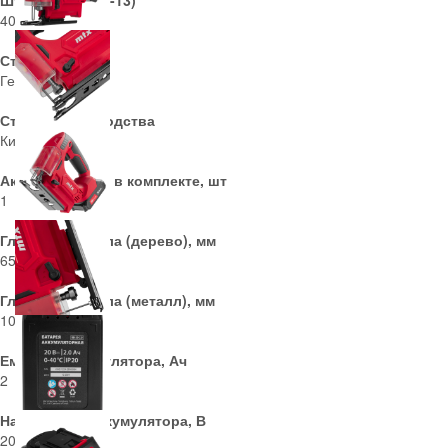
Штрихкод (EAN-13)
4044996258461
Страна бренда
Германия
Страна производства
Китай
Аккумуляторов в комплекте, шт
1
Глубина пропила (дерево), мм
65
Глубина пропила (металл), мм
10
Емкость аккумулятора, Ач
2
Напряжение аккумулятора, В
20