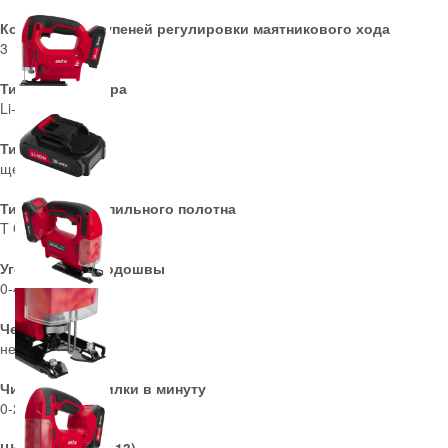
Количество ступеней регулировки маятникового хода
3
Тип аккумулятора
Li-Ion
Тип двигателя
щеточный
Тип крепления пильного полотна
T Quick
Угол наклона подошвы
0-45 град
Честный знак
нет
Число ходов пилки в минуту
0-2400