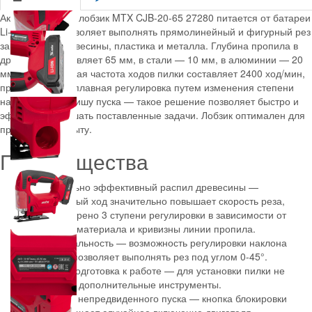
Аккумуляторный лобзик MTX CJB-20-65 27280 питается от батареи
Li-Ion 20 В и позволяет выполнять прямолинейный и фигурный рез
заготовок из древесины, пластика и металла. Глубина пропила в
древесине составляет 65 мм, в стали — 10 мм, в алюминии — 20
мм. Максимальная частота ходов пилки составляет 2400 ход/мин,
предусмотрена плавная регулировка путем изменения степени
нажатия на клавишу пуска — такое решение позволяет быстро и
эффективно решать поставленные задачи. Лобзик оптимален для
применения в быту.
Преимущества
Максимально эффективный распил древесины —
маятниковый ход значительно повышает скорость реза,
предусмотрено 3 ступени регулировки в зависимости от
твердости материала и кривизны линии пропила.
Функциональность — возможность регулировки наклона
подошвы позволяет выполнять рез под углом 0-45°.
Быстрая подготовка к работе — для установки пилки не
требуются дополнительные инструменты.
Защита от непредвиденного пуска — кнопка блокировки