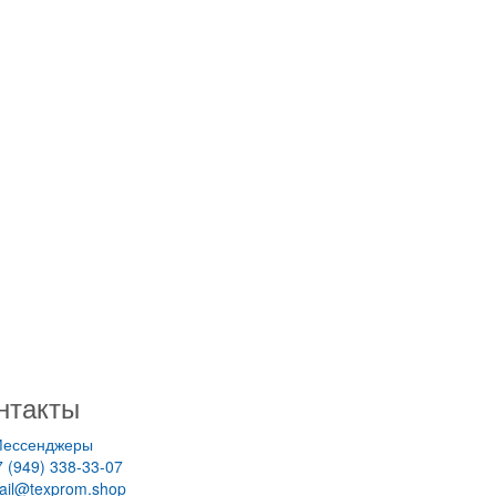
нтакты
ессенджеры
7 (949) 338-33-07
ail@texprom.shop