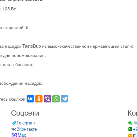
 125 Вт.
о скоростей: 5.
та насадок TasteDuo из высококачественной нержавеющей стали:
ки для перемешивания,
а для взбивания.
вобождения насадок.
есь ссылкой:
Соцсети
Ко
Telegram
М
ВКонтакте
+
Max
m