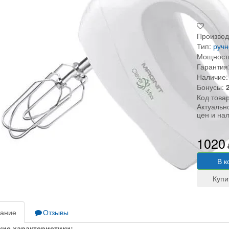
Производ
Тип:
ручн
Мощность
Гарантия
Наличие:
Бонусы:
Код това
Актуальн
цен и на
1020
В к
ание
Отзывы
кие характеристики: