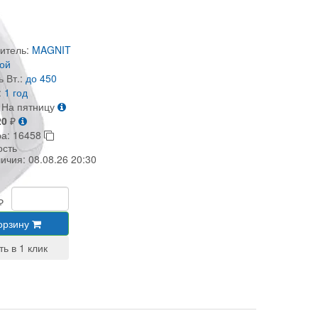
итель:
MAGNIT
ой
 Вт.:
до 450
:
1 год
На пятницу
20
₽
ра:
16458
ость
личия:
08.08.26 20:30
₽
орзину