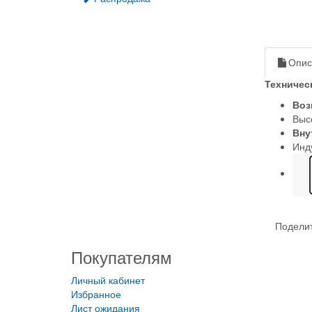
Опис
Техничес
Воз
Выс
Вну
Инд
Поделит
Покупателям
Личный кабинет
Избранное
Лист ожидания