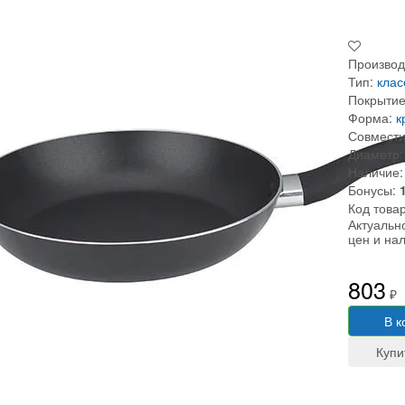
Производ
Тип:
клас
Покрытие
Форма:
к
Совмести
Диаметр:
Наличие:
Бонусы:
Код това
Актуальн
цен и на
803
₽
В к