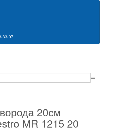
8-33-07
ворода 20см
stro MR 1215 20