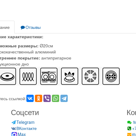
ание
Отзывы
кие характеристики:
можные размеры:
Ø20см
ококачественный алюминий
треннее покрытие:
антипригарное
укционное дно
есь ссылкой:
Соцсети
Ко
Telegram
М
ВКонтакте
+
Max
m