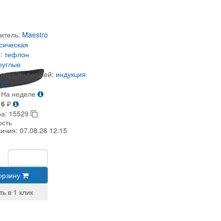
итель:
Maestro
сическая
:
тефлон
руглые
мы с индукцией:
индукция
20
На неделе
16
₽
ра:
15529
ость
личия:
07.08.26 12:15
орзину