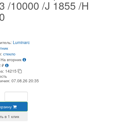
3 /10000 /J 1855 /H
0
итель:
Luminarc
тник
:
стекло
На вторник
2
₽
ра:
14215
ость
личия:
07.08.26 20:35
орзину