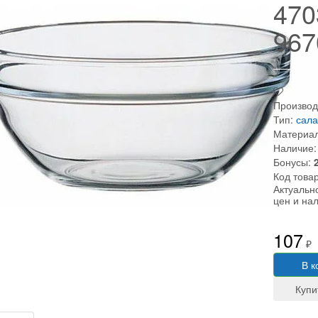
470
967
Производ
Тип:
сала
Материал
Наличие:
Бонусы:
Код това
Актуальн
цен и на
107
₽
В к