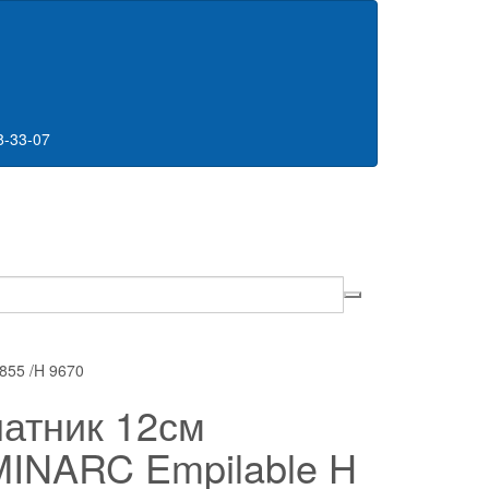
8-33-07
855 /H 9670
атник 12см
INARC Empilable H