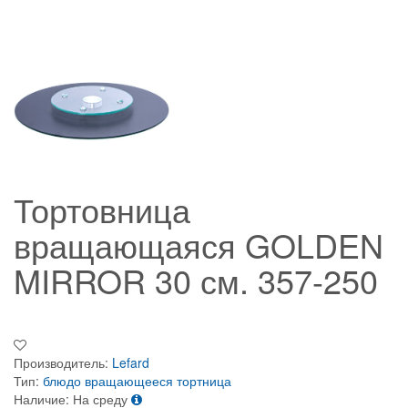
Тортовница
вращающаяся GOLDEN
MIRROR 30 см. 357-250
Производитель:
Lefard
Тип:
блюдо вращающееся
тортница
Наличие:
На среду