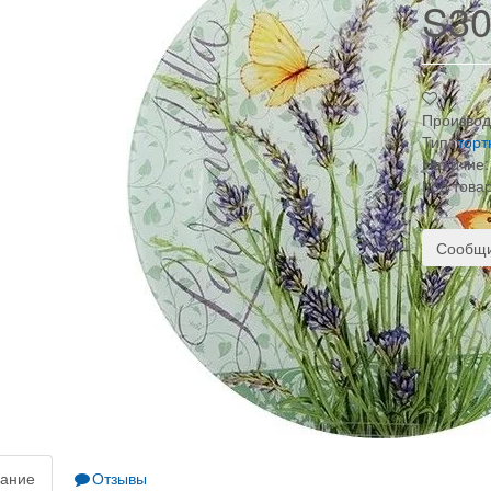
S30
Производ
Тип:
торт
Наличие:
Код това
Сообщи
ание
Отзывы