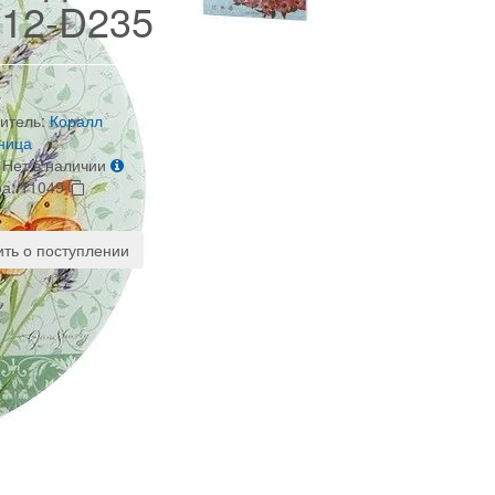
12-D235
итель:
Коралл
ница
Нет в наличии
ра:
11049
ть о поступлении