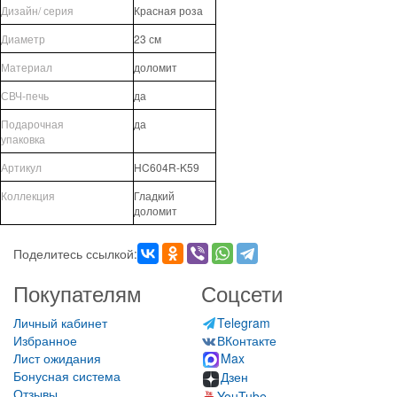
Дизайн/ серия
Красная роза
Диаметр
23 см
Материал
доломит
СВЧ-печь
да
Подарочная
да
упаковка
Артикул
HC604R-K59
Коллекция
Гладкий
доломит
Поделитесь ссылкой:
Покупателям
Соцсети
Личный кабинет
Telegram
Избранное
ВКонтакте
Лист ожидания
Max
Бонусная система
Дзен
Отзывы
YouTube