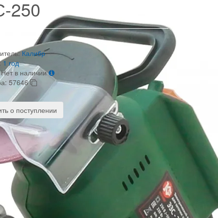
-250
итель:
Калибр
:
1 год
Нет в наличии
ра:
57646
ть о поступлении