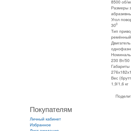
8500 об/м
Размеры з
абразивны
Угол пово
0
30
Тип приво
ремённый
Двигатель
однофазн
Номиналь
230 Вт/50
Габариты 
276х182х
Вес (брутт
1,9/1,6 кг
Поделит
Покупателям
Личный кабинет
Избранное
Лист ожидания