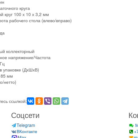
ин
аточного круга
й круг 100 х 10 х 3,2 мм
рота рабочего стола (влево/вправо)
да
ый коллекторный
ное напряжение/Частота
 Гц
в упаковке (ДхШхВ)
185 мм
о/нетто)
есь ссылкой:
Соцсети
Ко
Telegram
М
ВКонтакте
+
Max
m