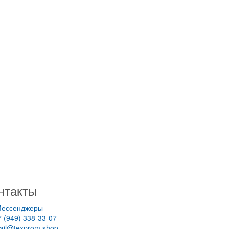
нтакты
ессенджеры
7 (949) 338-33-07
ail@texprom.shop