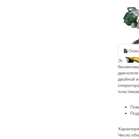
Опис
Электриче
бензиновы
двигателя
двойной и
оператора
пластико
Пов
Под
Характери
Число обо