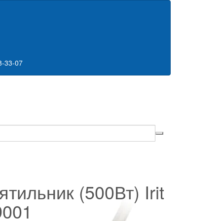
8-33-07
ятильник (500Вт) Irit
9001