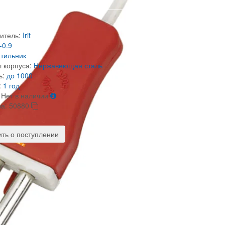
итель:
Irit
-0.9
тильник
 корпуса:
Нержавеющая сталь
ь:
до 1000
:
1 год
Нет в наличии
ра:
50880
ть о поступлении