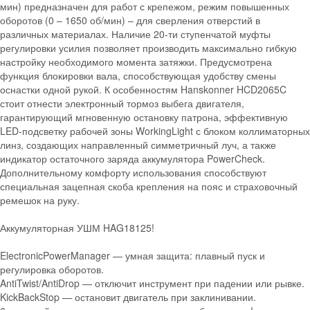
мин) предназначен для работ с крепежом, режим повышенных
оборотов (0 – 1650 об/мин) – для сверления отверстий в
различных материалах. Наличие 20-ти ступенчатой муфты
регулировки усилия позволяет производить максимально гибкую
настройку необходимого момента затяжки. Предусмотрена
функция блокировки вала, способствующая удобству смены
оснастки одной рукой. К особенностям Hanskonner HCD2065C
стоит отнести электронный тормоз выбега двигателя,
гарантирующий мгновенную остановку патрона, эффективную
LED-подсветку рабочей зоны WorkingLight с блоком коллиматорных
линз, создающих направленный симметричный луч, а также
индикатор остаточного заряда аккумулятора PowerCheck.
Дополнительному комфорту использования способствуют
специальная зацепная скоба крепления на пояс и страховочный
ремешок на руку.
Аккумуляторная УШМ HAG18125!
ElectronicPowerManager — умная защита: плавный пуск и
регулировка оборотов.
AntiTwist/AntiDrop — отключит инструмент при падении или рывке.
KickBackStop — остановит двигатель при заклинивании.