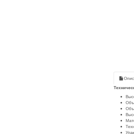
Опис
Техничес
Выс
Объ
Объ
Выс
Мат
Техн
Упак