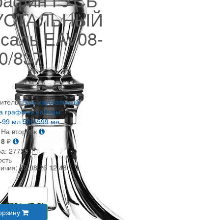
УСТАЛЬНЫЙ
саль EAV08-
0/837
итель:
Гусь хрустальный
а
графины
наборы
-99 мл
500-599 мл
На вторник
18
₽
ра:
27723
ость
личия:
09.08.26 12:48
орзину