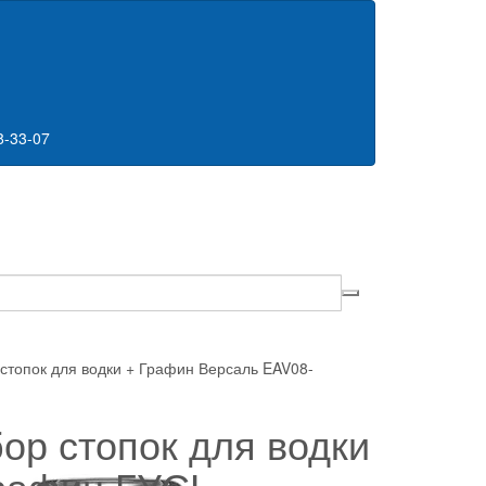
8-33-07
опок для водки + Графин Версаль EAV08-
ор стопок для водки
рафин ГУСЬ