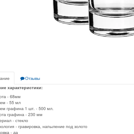
ание
Отзывы
кие характеристики:
ота - 68мм
ем - 55 мл
ем графина 1 шт. - 500 мл.
ота графина - 230 мм
ериал - стекло
ология - гравировка, напыление под золото
овка - да