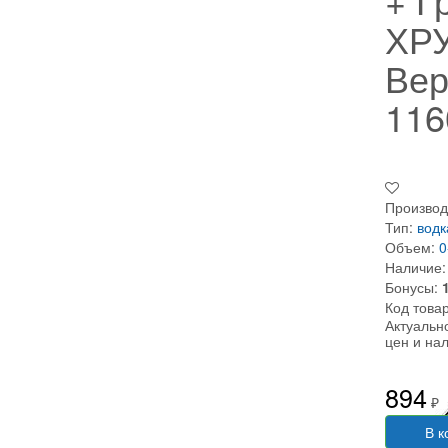
ХР
Вер
116
Производ
Тип:
водк
Объем:
0
Наличие:
Бонусы:
Код това
Актуальн
цен и на
894
₽
В к