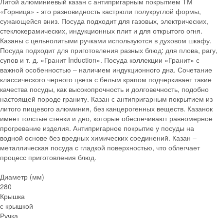
Литой алюминиевый казан с антипригарным покрытием ТМ
«Горница» - это разновидность кастрюли полукруглой формы,
сужающейся вниз. Посуда подходит для газовых, электрических,
стеклокерамических, индукционных плит и для открытого огня.
Казаны с цельнолитыми ручками используются в духовом шкафу.
Посуда подходит для приготовления разных блюд: для плова, рагу,
супов и т. д. «Гранит Induction». Посуда коллекции «Гранит» с
важной особенностью – наличием индукционного дна. Сочетание
классического черного цвета с белым крапом подчеркивает такие
качества посуды, как высокопрочность и долговечность, подобно
настоящей породе граниту. Казан с антипригарным покрытием из
литого пищевого алюминия, без канцерогенных веществ. Казанок
имеет толстые стенки и дно, которые обеспечивают равномерное
прогревание изделия. Антипригарное покрытие у посуды на
водной основе без вредных химических соединений. Казан –
металлическая посуда с гладкой поверхностью, что облегчает
процесс приготовления блюд.
Диаметр (мм)
280
Крышка
с крышкой
Ручка