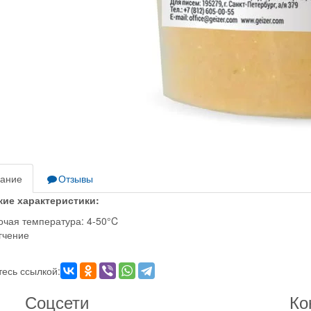
ание
Отзывы
кие характеристики:
очая температура: 4-50°C
гчение
есь ссылкой:
Соцсети
Ко