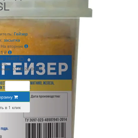
SL
итель:
Гейзер
я:
засыпка
На вторник
31
₽
ра:
16407
ость
личия:
07.08.26 00:23
₽
орзину