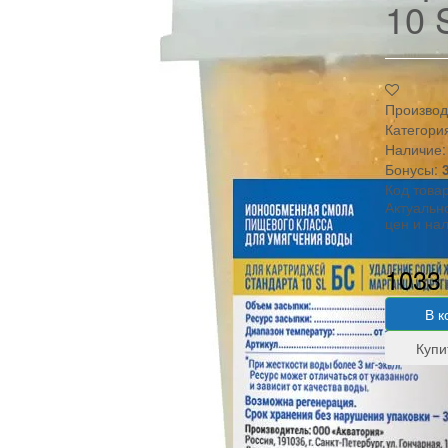
10 
Производ
Категори
Наличие:
Бонусы:
Код това
Актуальн
цен и на
1033
В к