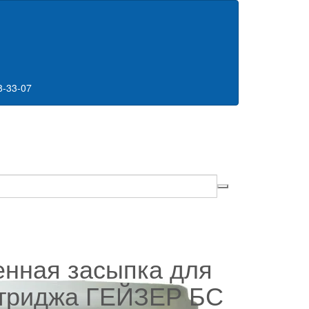
8-33-07
нная засыпка для
триджа ГЕЙЗЕР БС