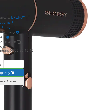
итель:
ENERGY
ндартный
:
1 год
На среду
24
₽
ра:
104035
ость
личия:
08.08.26 13:46
₽
орзину