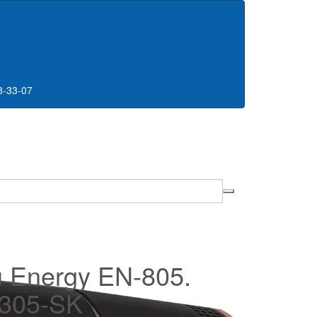
8-33-07
 Energy EN-805.
305-SK