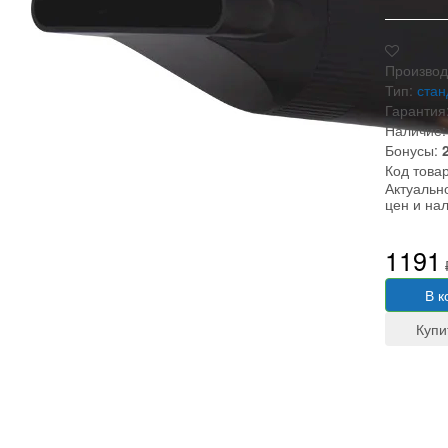
Производ
Тип:
ста
Гарантия
Наличие:
Бонусы:
Код това
Актуальн
цен и на
1191
В к