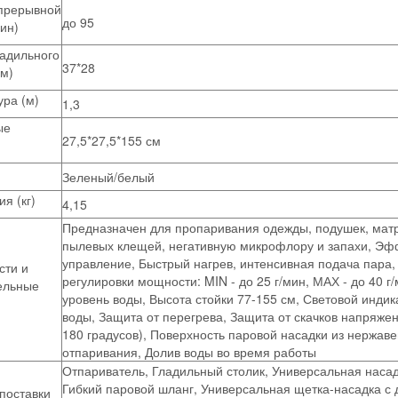
прерывной
до 95
ин)
адильного
37*28
см)
ра (м)
1,3
ые
27,5*27,5*155 см
Зеленый/белый
я (кг)
4,15
Предназначен для пропаривания одежды, подушек, матра
пылевых клещей, негативную микрофлору и запахи, Эфф
управление, Быстрый нагрев, интенсивная подача пара
сти и
регулировки мощности: MIN - до 25 г/мин, МАХ - до 40 
ельные
уровень воды, Высота стойки 77-155 см, Световой индик
воды, Защита от перегрева, Защита от скачков напряжен
180 градусов), Поверхность паровой насадки из нержаве
отпаривания, Долив воды во время работы
Отпариватель, Гладильный столик, Универсальная насад
Гибкий паровой шланг, Универсальная щетка-насадка с
поставки