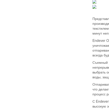
Представл
производи
текстилем
минут неп
Endever O
уничтожае
отпариван
всегда бу
Съемный р
непрерывн
выбрать о
воды, защ
Отпариват
что делае
процесс р
С Endever
высокую э