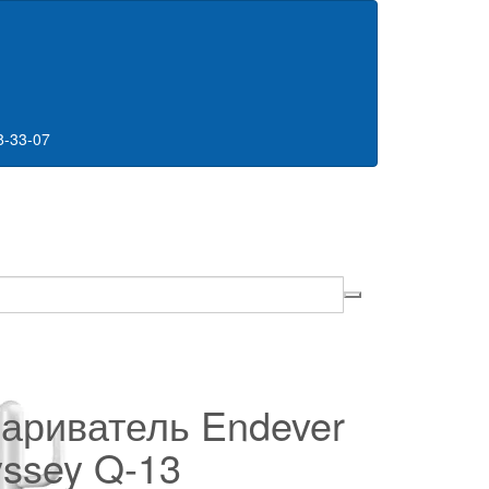
8-33-07
ариватель Endever
ssey Q-13