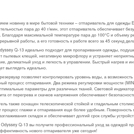
яем новинку в мире бытовой техники – отпариватель для одежды E
тельностью пара до 40 г/мин, этот отпариватель обеспечивает бе
. Благодаря максимальной температуре пара до 100°C и объему ре
рерывной работы, а его готовность к работе всего за 45 секунд д
dyssey Q-13 идеально подходит для пропаривания одежды, подушек
т пылевых клещей, негативную микрофлору и устраняет неприятны
ие, деликатный уход и легкость в управлении. Быстрый нагрев и и
дет выглядеть идеально.
езервуар позволяет контролировать уровень воды, а возможность
ый процесс отпаривания. Два режима регулировки мощности (MIN –
птимальные параметры для различных тканей. Световой индикатор
ита от перегрева и скачков напряжения обеспечивают безопасност
ель также оснащен телескопической стойкой и гладильным столиком
т процесс глажки и отпаривания еще более удобным. Поверхность
азглаживания складок и обеспечивает долгий срок службы устройст
 Odyssey Q-13 вы получите профессиональный уход за одеждой пря
ффективность нового отпаривателя уже сегодня!