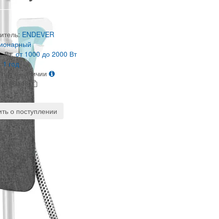
итель:
ENDEVER
ционарный
 Вт:
от 1000 до 2000 Вт
:
1 год
Нет в наличии
ра:
86148
ть о поступлении