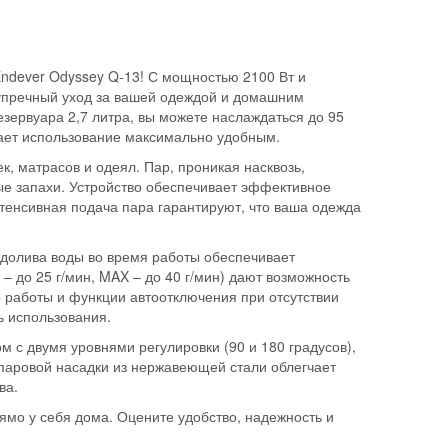
ndever Odyssey Q-13! С мощностью 2100 Вт и
зупречный уход за вашей одеждой и домашним
зервуара 2,7 литра, вы можете наслаждаться до 95
елает использование максимально удобным.
, матрасов и одеял. Пар, проникая насквозь,
е запахи. Устройство обеспечивает эффективное
нтенсивная подача пара гарантируют, что ваша одежда
 долива воды во время работы обеспечивает
 до 25 г/мин, MAX – до 40 г/мин) дают возможность
 работы и функции автоотключения при отсутствии
ь использования.
 с двумя уровнями регулировки (90 и 180 градусов),
 паровой насадки из нержавеющей стали облегчает
ва.
мо у себя дома. Оцените удобство, надежность и