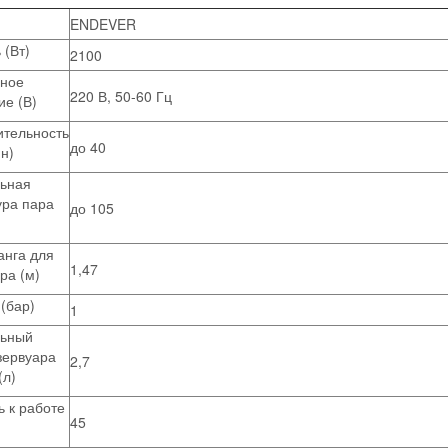
ENDEVER
(Вт)
2100
ное
220 В, 50-60 Гц
е (В)
ительность
до 40
н)
ьная
ура пара
до 105
анга для
1,47
ра (м)
(бар)
1
ьный
зервуара
2,7
(л)
ь к работе
45