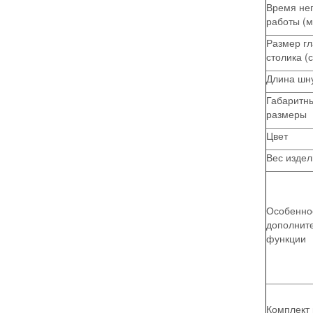
Время не
работы (м
Размер гл
столика (
Длина шну
Габаритн
размеры
Цвет
Вес издели
Особенно
дополнит
функции
Комплект 