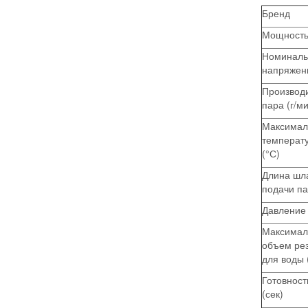
Бренд
Мощность 
Номиналь
напряжени
Производ
пара (г/ми
Максимал
температ
(°С)
Длина шл
подачи па
Давление 
Максимал
объем ре
для воды 
Готовност
(сек)