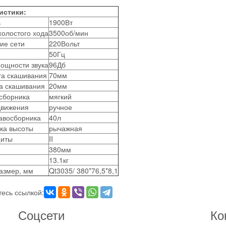
истики:
ь
1900
Вт
олостого хода
3500
об/мин
ие сети
220
Вольт
50
Гц
ощности звука
96
Дб
та скашивания
70
мм
а скашивания
20
мм
сборника
мягкий
движения
ручное
авосборника
40
л
ка высоты
рычажная
щиты
II
380
мм
13.1
кг
азмер, мм
Qt3035/ 380*76,5*8,1
есь ссылкой:
Соцсети
Ко