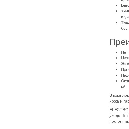
Быс
Уни
и у
Тих
бес
Пре
Нет 
Низ
Эко
Прос
Над
Опт
м².
В комплек
ножа и га
ELECTROLI
уходе. Бл
постоянны