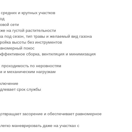
средних и крупных участков
од
овой сети
же на густой растительности
а под сезон, тип травы и желаемый вид газона
ройка высоты без инструментов
авномерный покос
эффективное сборка, вентиляция и минимизация
я проходимость по неровностям
м и механическим нагрузкам
включение
длевает срок службы
дотвращает засорение и обеспечивает равномерное
легко маневрировать даже на участках с