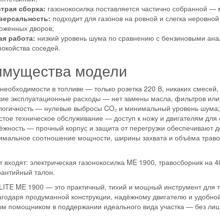
трая сборка:
газонокосилка поставляется частично собранной — 
версальность:
подходит для газонов на ровной и слегка неровно
хоженных дворов;
ая работа:
низкий уровень шума по сравнению с бензиновыми ана
покойства соседей.
имущества модели
необходимости в топливе — только розетка 220 В, никаких смесей,
кие эксплуатационные расходы — нет замены масла, фильтров или
логичность — нулевые выбросы CO₂ и минимальный уровень шума;
тое техническое обслуживание — доступ к ножу и двигателям для о
ёжность — прочный корпус и защита от перегрузки обеспечивают д
имальное соотношение мощности, ширины захвата и объёма траво
т входят: электрическая газонокосилка ME 1900, травосборник на 40
рантийный талон.
TE ME 1900 — это практичный, тихий и мощный инструмент для тех
агодаря продуманной конструкции, надёжному двигателю и удобной
м помощником в поддержании идеального вида участка — без лишне