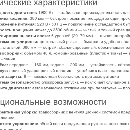
ические характеристики
ность двигателя:
1900 Вт — стабильная производительность для 
ина кошения:
380 мм — быстрое покрытие площади за один прох
ряжение питания:
220 В / 50 Гц — подключение к стандартной быт
рость вращения ножа:
до 3500 об/мин — чистый и точный срез да
улировка высоты среза:
6 уровней (20–70 мм) — точная настройк
тема регулировки:
центральный рычаг — быстрая и удобная наст
:
стальной, 380 мм — острый, сбалансированный, обеспечивает р
восборник:
объёмом 40 л, комбинированный (пластик + ткань) — 
сыпания
ёса:
передние — 160 мм, задние — 200 мм — устойчивость, лёгка
пус:
прочный ударопрочный пластик — устойчив к влаге, царапина
сс защиты:
II — повышенная безопасность при эксплуатации
тема безопасности:
блокировка запуска — исключает случайное 
ита двигателя:
автоматическое отключение при перегрузке — про
циональные возможности
ективная уборка:
травосборник с вентиляционной системой пре
олнение;
стота управления:
лёгкий вес и продуманная рукоятка позволяют 
пятствиями;