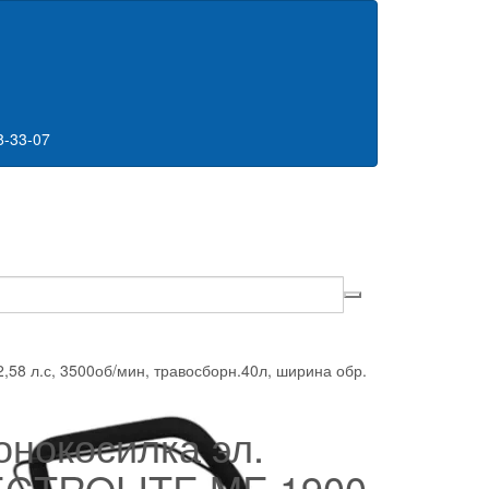
8-33-07
,58 л.с, 3500об/мин, травосборн.40л, ширина обр.
онокосилка эл.
ECTROLITE ME 1900