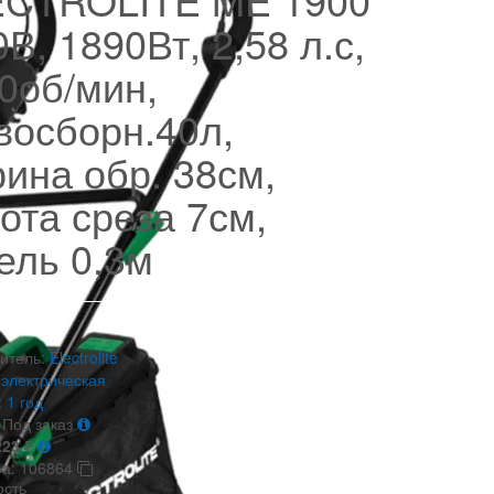
0В, 1890Вт, 2,58 л.с,
0об/мин,
восборн.40л,
ина обр. 38см,
ота среза 7см,
ель 0,3м
итель:
Electrolite
электрическая
:
1 год
Под заказ
223
₽
ра:
106864
ость