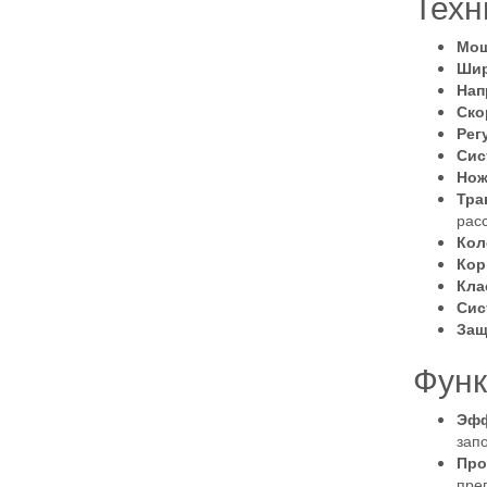
Техн
Мощ
Шир
Нап
Ско
Рег
Сис
Нож
Тра
рас
Кол
Кор
Кла
Сис
Защ
Функ
Эфф
зап
Про
пре