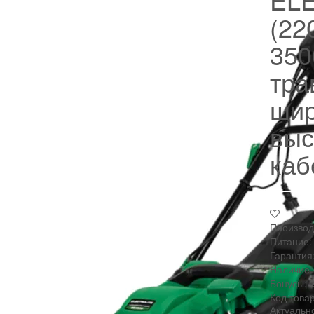
(22
350
тра
шир
выс
каб
Производ
Питание:
Гарантия
Наличие:
Бонусы:
Код това
Актуальн