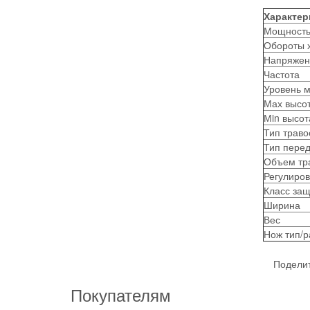
Характер
Мощност
Обороты х
Напряжен
Частота
Уровень м
Мах высо
Мin высот
Тип траво
Тип пере
Объем тр
Регулиров
Класс за
Ширина
Вес
Нож тип/р
Поделит
Покупателям