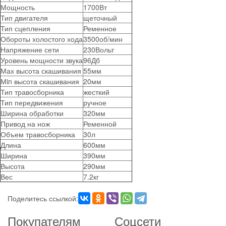
Мощность
1700
Вт
Тип двигателя
щеточный
Тип сцепления
Ременное
Обороты холостого хода
3500
об/мин
Напряжение сети
230
Вольт
Уровень мощности звука
96
Дб
Мах высота скашивания
55
мм
Мin высота скашивания
20
мм
Тип травосборника
жесткий
Тип передвижения
ручное
Ширина обработки
320
мм
Привод на нож
Ременной
Объем травосборника
30
л
Длина
600
мм
Ширина
390
мм
Высота
290
мм
Вес
7.2
кг
Поделитесь ссылкой:
Покупателям
Соцсети