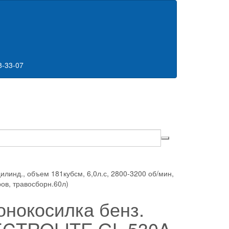
8-33-07
линд., объем 181кубсм, 6,0л.с, 2800-3200 об/мин,
ров, травосборн.60л)
онокосилка бенз.
CTROLITE GL 530A