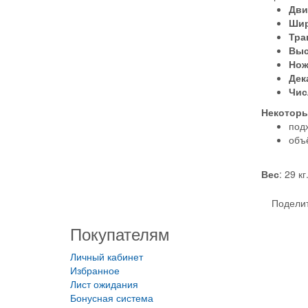
Дви
Шир
Тра
Выс
Но
Дек
Чис
Некоторы
под
объ
Вес
: 29 кг
Поделит
Покупателям
Личный кабинет
Избранное
Лист ожидания
Бонусная система