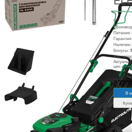
Производ
Питание:
Гарантия
Наличие:
Бонусы:
Код това
Актуальн
цен и на
2773
В 