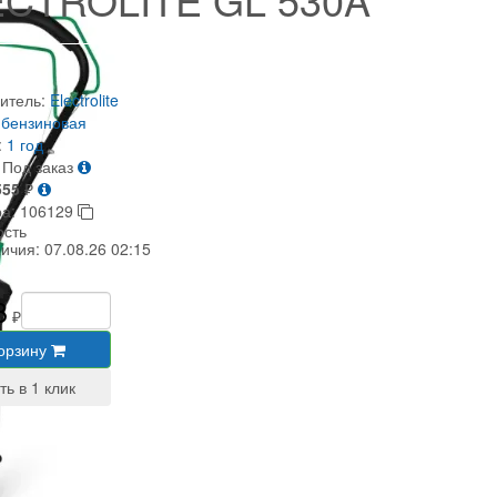
итель:
Electrolite
бензиновая
:
1 год
Под заказ
555
₽
ра:
106129
ость
личия:
07.08.26 02:15
8
₽
корзину