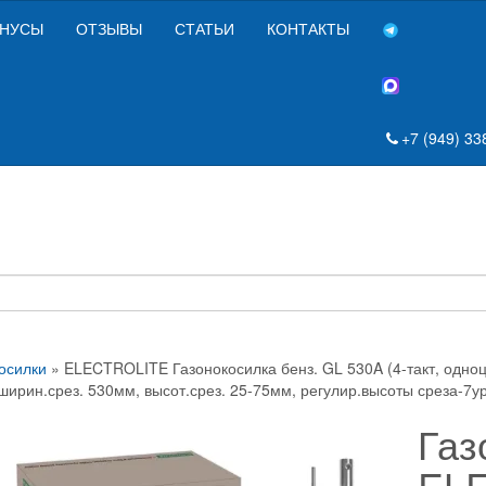
НУСЫ
ОТЗЫВЫ
СТАТЬИ
КОНТАКТЫ
+7 (949) 33
осилки
» ELECTROLITE Газонокосилка бенз. GL 530A (4-такт, одноци
 ширин.срез. 530мм, высот.срез. 25-75мм, регулир.высоты среза-7у
Газ
ELE