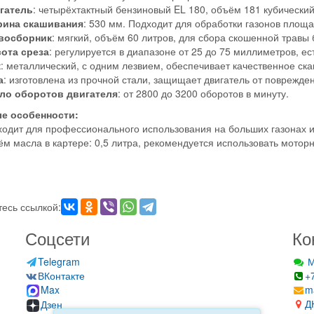
гатель
: четырёхтактный бензиновый EL 180, объём 181 кубически
ина скашивания
: 530 мм. Подходит для обработки газонов площ
восборник
: мягкий, объём 60 литров, для сбора скошенной травы 
ота среза
: регулируется в диапазоне от 25 до 75 миллиметров, ес
ж
: металлический, с одним лезвием, обеспечивает качественное ск
а
: изготовлена из прочной стали, защищает двигатель от поврежде
ло оборотов двигателя
: от 2800 до 3200 оборотов в минуту.
е особенности:
ходит для профессионального использования на больших газонах и
ём масла в картере: 0,5 литра, рекомендуется использовать мотор
.
есь ссылкой:
Соцсети
Ко
Telegram
М
ВКонтакте
+
Max
m
Д
Дзен