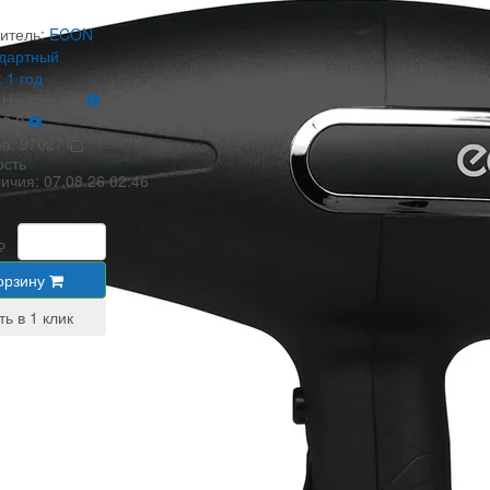
итель:
ECON
ндартный
:
1 год
На вторник
33
₽
ра:
97027
ость
личия:
07.08.26 02:46
₽
орзину