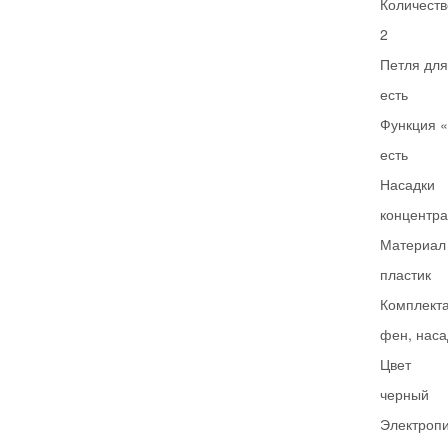
Количеств
2
Петля дл
есть
Функция 
есть
Насадки
концентра
Материал
пластик
Комплект
фен, наса
Цвет
черный
Электропит