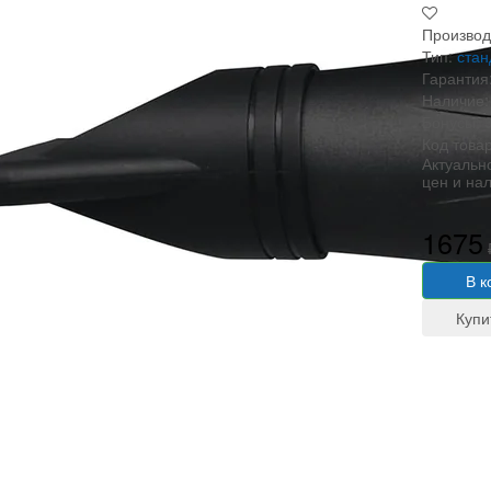
Производ
Тип:
ста
Гарантия
Наличие:
Бонусы:
Код това
Актуальн
цен и на
1675
В к