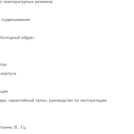
о температурных режимов
я подвешивания
«Холодный обдув»
тор
 корпуса
ация
дка, гарантийный талон, руководство по эксплуатации
ание, В., Гц.