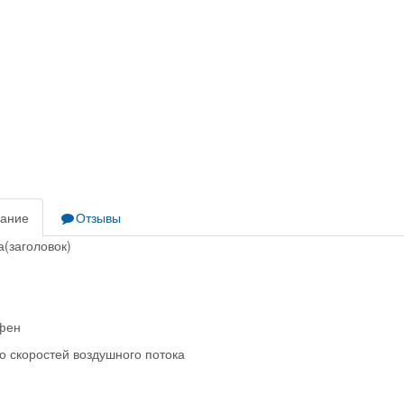
ание
Отзывы
а(заголовок)
фен
о скоростей воздушного потока