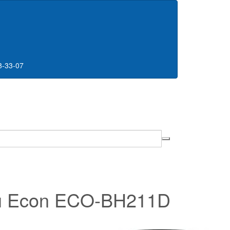
8-33-07
 Econ ECO-BH211D