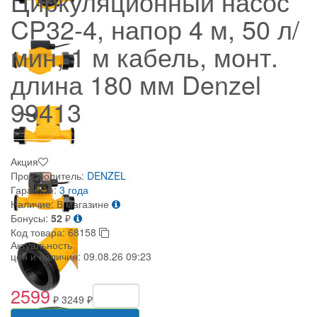
Циркуляционный насос
CP32-4, напор 4 м, 50 л/
мин, 1 м кабель, монт.
длина 180 мм Denzel
99413
Акция
Производитель:
DENZEL
Гарантия:
3 года
Наличие:
В магазине
Бонусы:
52
₽
Код товара:
68158
Актуальность
цен и наличия:
09.08.26 09:23
2599
₽
3249 ₽