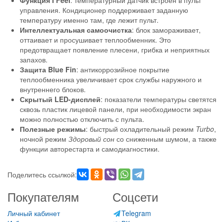
Функция I Feel
: температурный датчик встроен в пульт
управления. Кондиционер поддерживает заданную
температуру именно там, где лежит пульт.
Интеллектуальная самоочистка
: блок замораживает,
оттаивает и просушивает теплообменник. Это
предотвращает появление плесени, грибка и неприятных
запахов.
Защита Blue Fin
: антикоррозийное покрытие
теплообменника увеличивает срок службы наружного и
внутреннего блоков.
Скрытый LED-дисплей
: показатели температуры светятся
сквозь пластик лицевой панели, при необходимости экран
можно полностью отключить с пульта.
Полезные режимы
: быстрый охладительный режим
Turbo
,
ночной режим
Здоровый сон
со сниженным шумом, а также
функции авторестарта и самодиагностики.
Поделитесь ссылкой:
Покупателям
Соцсети
Личный кабинет
Telegram