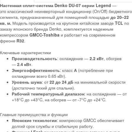
Настенная сплит-система Denko DU-07 серии Legend
—
это классический неинверторный кондиционер (On/Off) бюджетного
сегмента, предназначенный для помещений площадью
до 20–22
кв. м.
Модель производится на крупном китайском заводе
TCL
по
заказу японского бренда Denko, комплектуется надежным
компрессором
GMCC-Toshiba
и работает на современном
фреоне
R32
.
Ключевые характеристики
Производительность
: охлаждение —
2.2 кВт
, обогрев
—
2.4 кВт
.
Энергоэффективность
: класс
А
(потребление при
охлаждении всего 0.65 кВт).
Уровень шума
: от
22 до 24 дБ
на минимальной скорости
(достаточно тихий для спальни).
Рабочий температурный диапазон
: на охлаждение — от
+18°C до +43°C, на обогрев — от -7°C до +24°C.
Главные преимущества и функции
Японские технологии
: компрессор GMCC обеспечивает
долгий срок службы и стабильную работу.