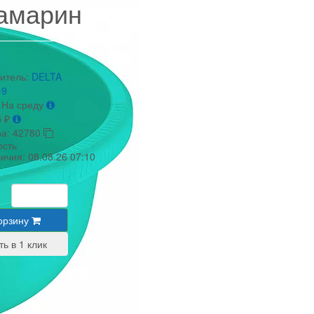
амарин
итель:
DELTA
-9
На среду
6
₽
ра:
42780
ость
личия:
08.08.26 07:10
орзину