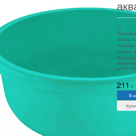
акв
Производ
Обьем:
0
Наличие:
Бонусы:
Код това
Актуальн
цен и на
211
₽
В к