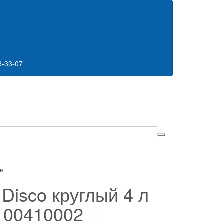
8-33-07
ин
 Disco круглый 4 л
00410002