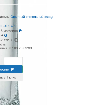
итель:
Опытный стекольный завод
о
00-499 мл
В магазине
5
₽
ра:
29133
ость
личия:
07.08.26 09:39
орзину