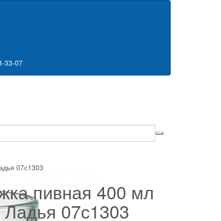
8-33-07
адья 07с1303
жка пивная 400 мл
 Ладья 07с1303