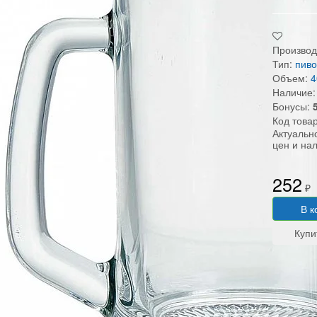
Производ
Тип:
пив
Объем:
4
Наличие:
Бонусы:
Код това
Актуальн
цен и на
252
₽
В к