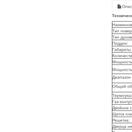
Опис
Техничес
Наименов
Тип повер
Тип духов
Поддон:
Габариты 
Количеств
Мощность 
Мощность 
Диапазон 
Общий объ
Термоуказ
Газ-контр
Двойное с
Щиток пли
Решетка:
Дверца ни