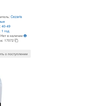
итель:
Cezaris
вые
:
40-49
:
1 год
Нет в наличии
ра:
17072
ть о поступлении