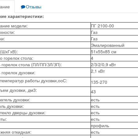
ание
Отзывы
кие характеристики:
ание модели:
ПГ 2100-00
хности:
Газ
ки:
Газ
Эмалированный
(ШхГхВ):
51х55х85 см
о горелок стола:
4
горелок стола (ПЛ/ПП/ЗЛ/ЗП):
2/3/2/0,9 кВт
2,1 кВт
горелок духовки:
температур работы духовки,ооС:
135-270
ем духовки, дм3:
43
атель духовки:
есть
оль духовки:
есть
текло дверцы духовки:
есть
ты:
есть
профиль
жняя откидная:
есть