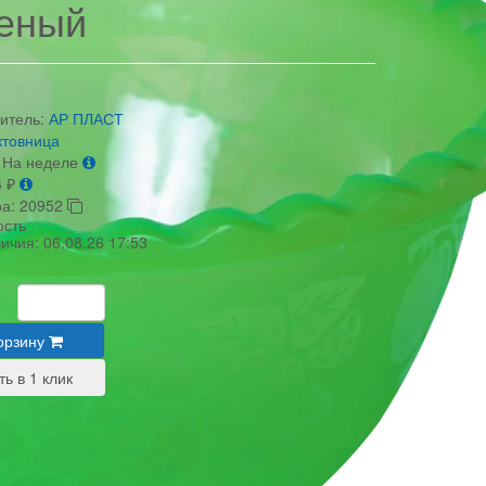
еный
итель:
АР ПЛАСТ
ктовница
На неделе
4
₽
ра:
20952
ость
личия:
06.08.26 17:53
орзину