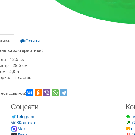
ание
Отзывы
кие характеристики:
та - 12,5 см
етр - 29,5 см
м - 5,0 л
ериал - пластик
есь ссылкой:
Соцсети
Ко
Telegram
М
ВКонтакте
+
Max
m
Д
Дзен