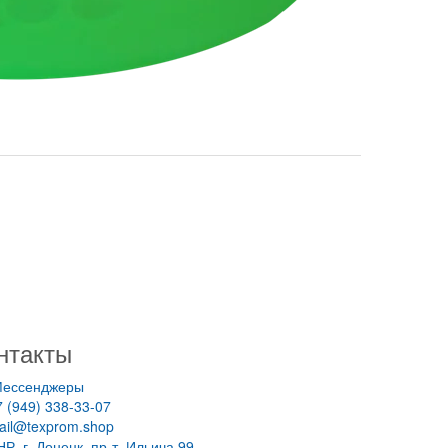
нтакты
ессенджеры
7 (949) 338-33-07
ail@texprom.shop
НР, г. Донецк, пр-т. Ильича 99