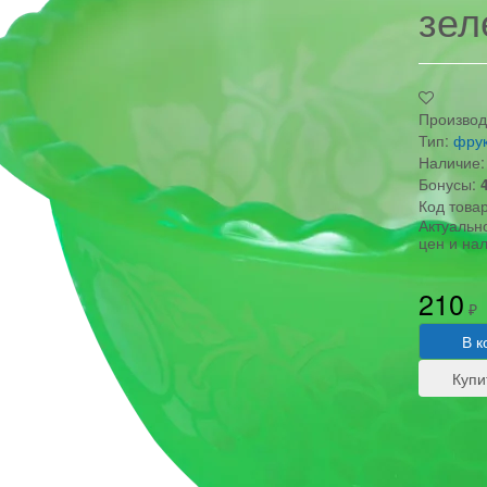
зел
Производ
Тип:
фру
Наличие:
Бонусы:
Код това
Актуальн
цен и на
210
₽
В к