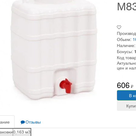
М8
Производ
Обьем:
1
Наличие:
Бонусы:
Код това
Актуальн
цен и на
606
₽
В к
ание
Отзывы
аковки
0,163 м3