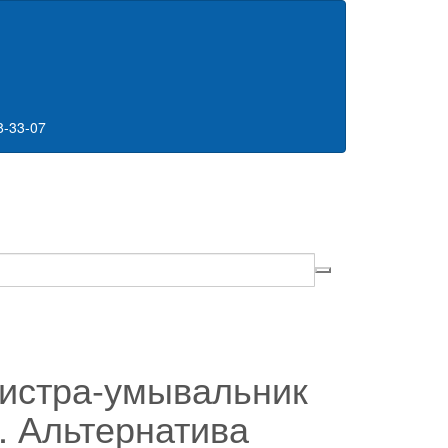
8-33-07
истра-умывальник
. Альтернатива