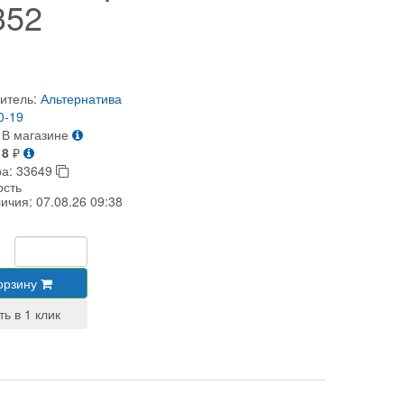
352
итель:
Альтернатива
0-19
В магазине
18
₽
ра:
33649
ость
личия:
07.08.26 09:38
орзину