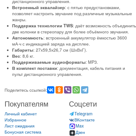
дистанционного управления.
Встроенный эквалайзер
: с пятью предустановками,
позволяет настроить звучание под различные музыкальные
жанры.
Поддержка технологии TWS
: даёт возможность объединить
две колонки в стереопару для более объёмного звучания.
Автономность
: встроенный аккумулятор ёмкостью 3600
мА·ч с индикацией заряда на дисплее.
Габариты
: 27х59,5х26,7 см (ШхВхГ).
Вес
: 8,6 кг.
Поддерживаемые аудиоформаты
: MP3.
В комплект поставки
: документация, кабель питания и
пульт дистанционного управления.
Поделитесь ссылкой:
Покупателям
Соцсети
Личный кабинет
Telegram
Избранное
ВКонтакте
Лист ожидания
Max
Бонусная система
Дзен