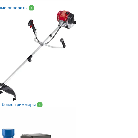
ные аппараты
7
о-бензо триммеры
4