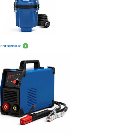
 погружные
1