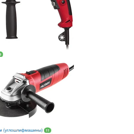
3
ки (углошлифмашины)
11