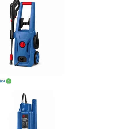
йки
5