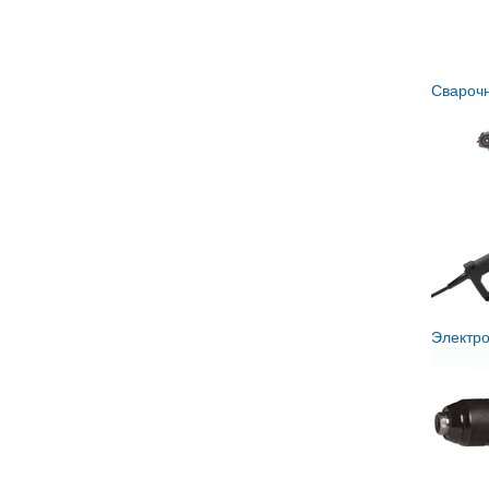
Свароч
Электр