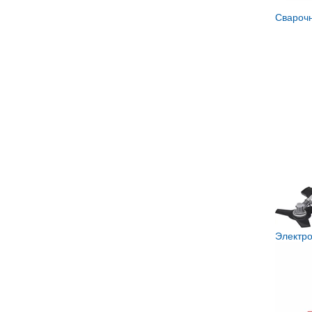
Свароч
Электр