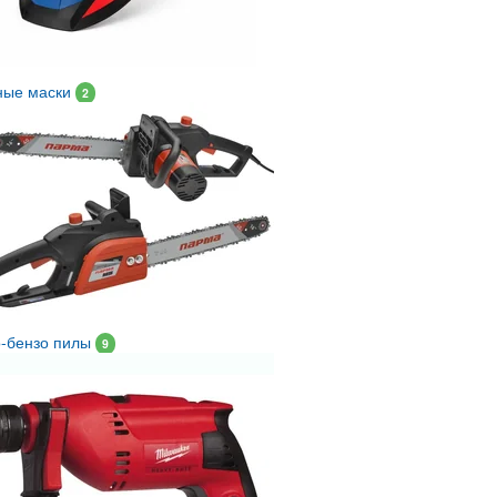
ные маски
2
о-бензо пилы
9