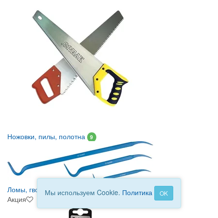
Ножовки, пилы, полотна
9
Ломы, гвоздодеры, зубила
3
Мы используем Cookie.
Политика
OK
Акция