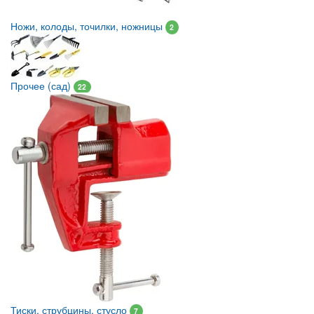
Ножи, колоды, точилки, ножницы
2
Прочее (сад)
22
Тиски, струбцины, стусло
7