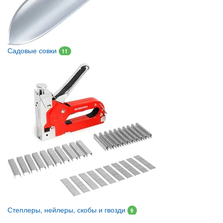
Садовые совки
11
Степлеры, нейлеры, скобы и гвозди
9