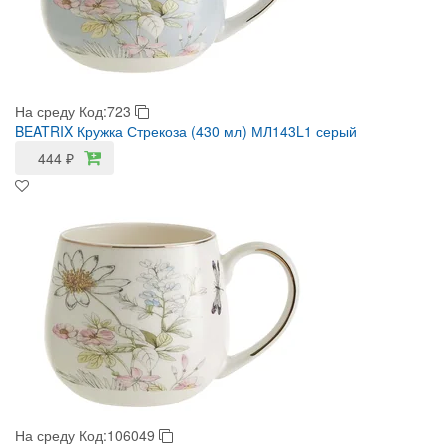
На среду
Код:723
BEATRIX Кружка Стрекоза (430 мл) МЛ143L1 серый
444
₽
На среду
Код:106049