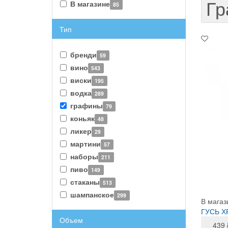
Г
В магазине
85
Тип
бренди
59
вино
543
виски
195
водка
289
графины
79
коньяк
48
ликер
29
мартини
57
наборы
211
пиво
149
стаканы
513
шампанское
299
В магаз
ГУСЬ Х
Объем
439