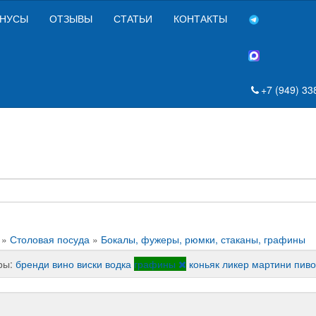
НУСЫ
ОТЗЫВЫ
СТАТЬИ
КОНТАКТЫ
+7 (949) 33
»
Столовая посуда
»
Бокалы, фужеры, рюмки, стаканы, графины
ры:
бренди
вино
виски
водка
графины
коньяк
ликер
мартини
пиво