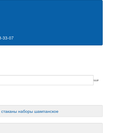
8-33-07
стаканы
наборы
шампанское