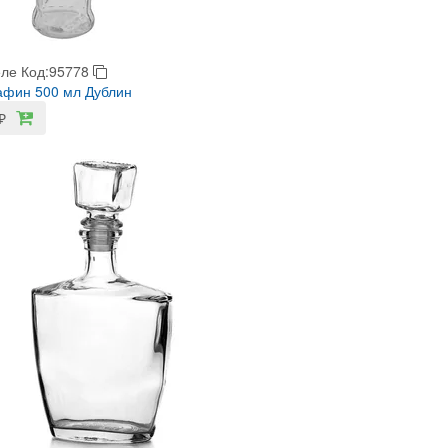
еле
Код:95778
афин 500 мл Дублин
₽