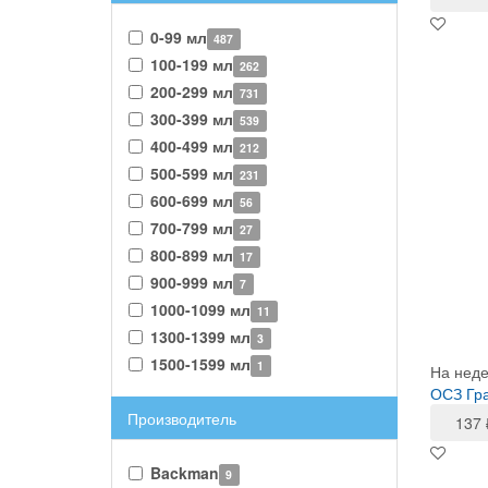
0-99 мл
487
100-199 мл
262
200-299 мл
731
300-399 мл
539
400-499 мл
212
500-599 мл
231
600-699 мл
56
700-799 мл
27
800-899 мл
17
900-999 мл
7
1000-1099 мл
11
1300-1399 мл
3
1500-1599 мл
1
На нед
ОСЗ Гра
Производитель
137
Backman
9