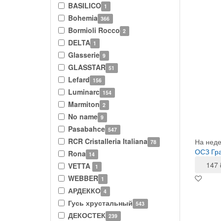
BASILICO
1
Bohemia
366
Bormioli Rocco
2
DELTA
1
Glasserie
9
GLASSTAR
51
Lefard
156
Luminarc
154
Marmiton
2
No name
9
Pasabahce
547
RCR Cristalleria Italiana
На нед
78
ОСЗ Гра
Rona
14
147
VETTA
1
WEBBER
1
АРДЕККО
4
Гусь хрустальный
543
ДЕКОСТЕК
239