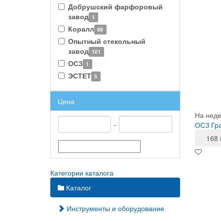
Добрушский фарфоровый
завод
1
Коралл
89
Опытный стекольный
завод
101
ОСЗ
1
ЭСТЕТ
5
Цена
На нед
-
ОСЗ Гра
168
Категории каталога
Каталог
Инструменты и оборудование