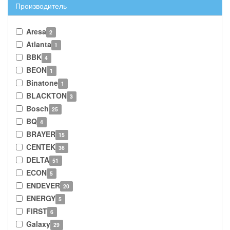
Производитель
Aresa
2
Atlanta
1
BBK
4
BEON
1
Binatone
1
BLACKTON
3
Bosch
25
BQ
4
BRAYER
15
CENTEK
36
DELTA
51
ECON
5
ENDEVER
20
ENERGY
5
FIRST
6
Galaxy
29