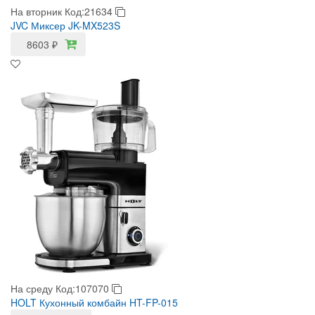
На вторник
Код:21634
JVC Миксер JK-MX523S
8603
₽
На среду
Код:107070
HOLT Кухонный комбайн HT-FP-015