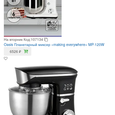
На вторник
Код:107134
Oasis Планетарный миксер «making everywhere» MP-120W
6526
₽