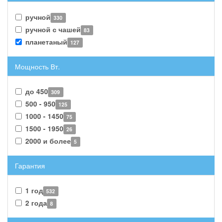
ручной
330
ручной с чашей
83
планетаный
127
Мощность Вт.
до 450
309
500 - 950
125
1000 - 1450
75
1500 - 1950
26
2000 и более
5
Гарантия
1 год
532
2 года
8