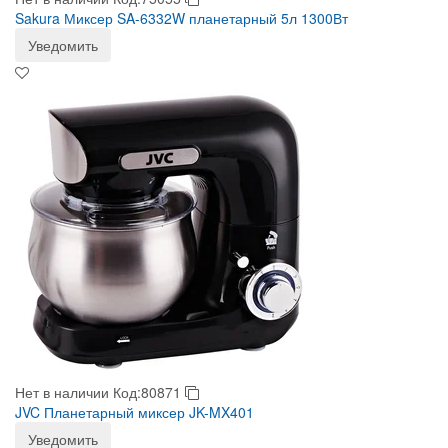
Sakura Миксер SA-6332W планетарный 5л 1300Вт
Уведомить
Нет в наличии
Код:80871
JVC Планетарный миксер JK-MX401
Уведомить