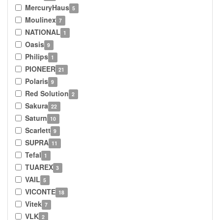
MercuryHaus
5
Moulinex
7
NATIONAL
1
Oasis
9
Philips
1
PIONEER
21
Polaris
9
Red Solution
2
Sakura
22
Saturn
10
Scarlett
9
SUPRA
11
Tefal
1
TUAREX
3
VAIL
5
VICONTE
18
Vitek
7
VLK
2