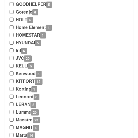
GOODHELPER
5
Gorenje
6
HOLT
6
Home Element
4
HOMESTAR
1
HYUNDAI
5
Irit
6
JVC
20
KELLI
5
Kenwood
3
KITFORT
12
Korting
1
Leonord
8
LERAN
2
Lumme
20
Maestro
23
MAGNIT
4
Marta
14