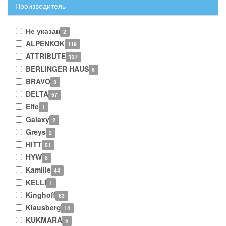
Производитель
Не указан
2
ALPENKOK
119
ATTRIBUTE
137
BERLINGER HAUS
6
BRAVO
3
DELTA
57
Elfe
1
Galaxy
2
Greys
2
HITT
51
HYW
8
Kamille
44
KELLI
1
Kinghoff
63
Klausberg
14
KUKMARA
5