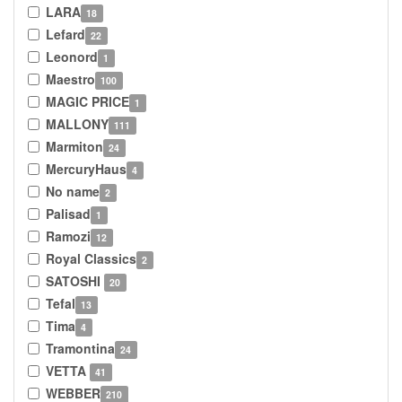
LARA
18
Lefard
22
Leonord
1
Maestro
100
MAGIC PRICE
1
MALLONY
111
Marmiton
24
MercuryHaus
4
No name
2
Palisad
1
Ramozi
12
Royal Classics
2
SATOSHI
20
Tefal
13
Tima
4
Tramontina
24
VETTA
41
WEBBER
210