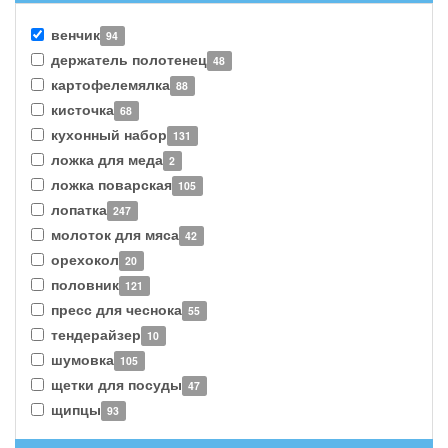
венчик
94
держатель полотенец
48
картофелемялка
88
кисточка
68
кухонный набор
131
ложка для меда
2
ложка поварская
105
лопатка
247
молоток для мяса
42
орехокол
20
половник
121
пресс для чеснока
55
тендерайзер
10
шумовка
105
щетки для посуды
47
щипцы
93