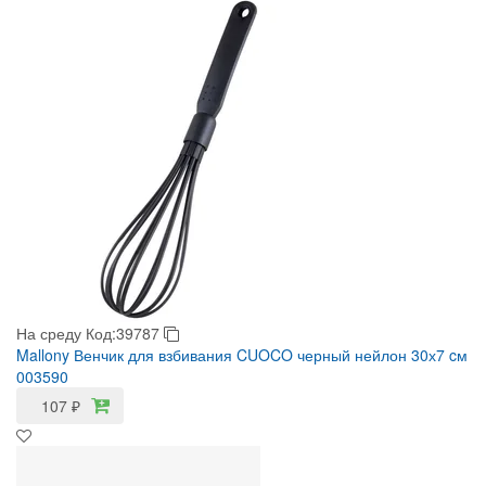
На среду
Код:39787
Mallony Венчик для взбивания CUOCO черный нейлон 30х7 cм
003590
107
₽