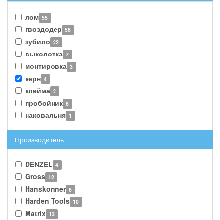
лом
55
гвоздодер
58
зубило
22
выколотка
7
монтировка
3
керн
4
клейма
2
пробойник
6
наковальня
1
Производитель
DENZEL
4
Gross
12
Hanskonner
6
Harden Tools
10
Matrix
13