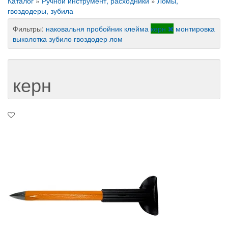
Каталог
»
Ручной инструмент, расходники
»
Ломы,
гвоздодеры, зубила
Фильтры:
наковальня
пробойник
клейма
керн
монтировка
выколотка
зубило
гвоздодер
лом
керн