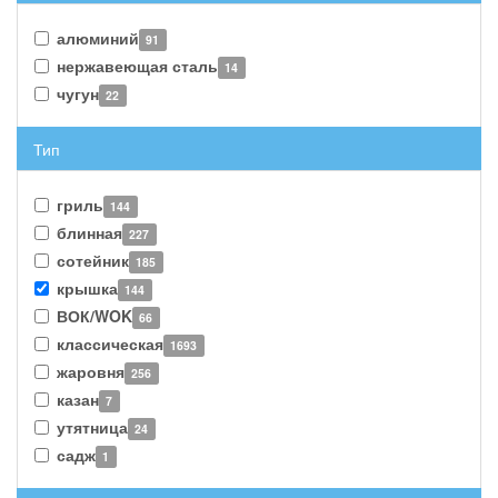
алюминий
91
нержавеющая сталь
14
чугун
22
Тип
гриль
144
блинная
227
сотейник
185
крышка
144
ВОК/WOK
66
классическая
1693
жаровня
256
казан
7
утятница
24
садж
1