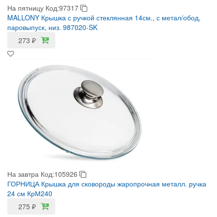
На пятницу
Код:97317
MALLONY Крышка с ручкой стеклянная 14см., с метал/обод,
паровыпуск, низ. 987020-SK
273
₽
На завтра
Код:105926
ГОРНИЦА Крышка для сковороды жаропрочная металл. ручка
24 см КрМ240
275
₽