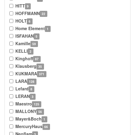
HITT
9
HOFFMANN
22
HOLT
6
Home Element
1
ISFAHAN
5
Kamille
59
KELLI
2
Kinghoff
87
Klausberg
35
KUKMARA
371
LARA
128
Lefard
8
LERAN
3
Maestro
125
MALLONY
56
Mayer&Boch
1
MercuryHaus
66
Neoflam
3