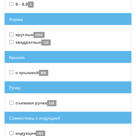
8 - 8,9
3
Форма
круглые
2294
квадратные
132
Крышка
с крышкой
866
Ручка
съемная ручка
528
Совместимы с индукцией
индукция
953