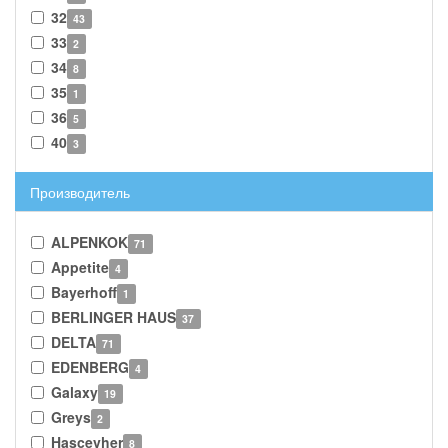
32
43
33
2
34
8
35
1
36
5
40
3
Производитель
ALPENKOK
71
Appetite
4
Bayerhoff
1
BERLINGER HAUS
37
DELTA
71
EDENBERG
4
Galaxy
19
Greys
2
Hascevher
8