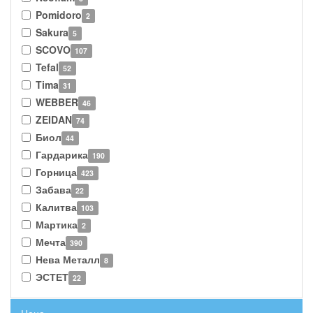
Pomidoro
2
Sakura
5
SCOVO
107
Tefal
52
Tima
31
WEBBER
46
ZEIDAN
74
Биол
44
Гардарика
190
Горница
423
Забава
22
Калитва
103
Мартика
2
Мечта
390
Нева Металл
8
ЭСТЕТ
22