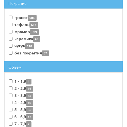
Покрытие
гранит
908
тефлон
617
мрамор
599
керамика
49
чугун
110
без покрытия
57
Объем
1 - 1,9
4
2 - 2,9
16
3 - 3,9
55
4 - 4,9
49
5 - 5,9
35
6 - 6,9
17
7 - 7,9
2