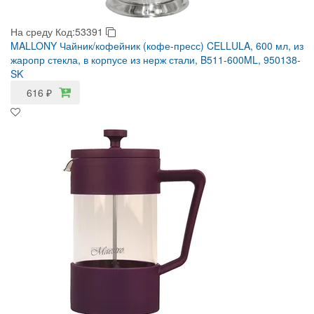
На среду
Код:53391
MALLONY Чайник/кофейник (кофе-пресс) CELLULA, 600 мл, из
жаропр стекла, в корпусе из нерж стали, B511-600ML, 950138-
SK
616
₽