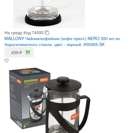
На среду
Код:74593
MALLONY Чайник/кофейник (кофе-пресс) NERO 350 мл из
боросиликатного стекла, цвет - черный. 950065-SK
439
₽