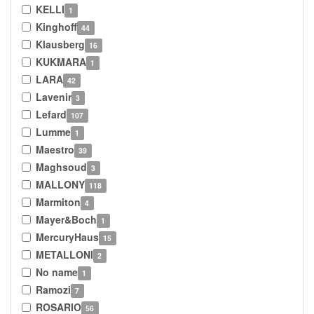
KELLI
1
Kinghoff
44
Klausberg
16
KUKMARA
1
LARA
42
Lavenir
3
Lefard
107
Lumme
1
Maestro
39
Maghsoud
3
MALLONY
118
Marmiton
4
Mayer&Boch
1
MercuryHaus
15
METALLONI
2
No name
1
Ramozi
7
ROSARIO
56