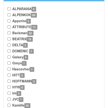
ALPARAISA
4
ALPENKOK
94
Appetite
2
ATTRIBUTE
11
Backman
22
BEATRIX
19
DELTA
3
DOMENIC
1
Galaxy
9
Greys
1
Hascevher
1
HITT
2
HOFFMANN
3
HYW
8
Irit
2
JVC
1
Kamille
36