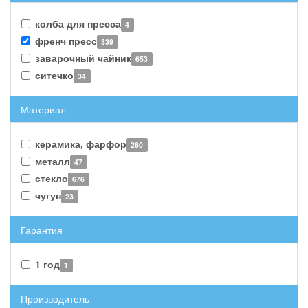
колба для пресса
4
френч пресс
339
заварочный чайник
653
ситечко
34
Материал
керамика, фарфор
260
металл
47
стекло
676
чугун
23
Гарантия
1 год
1
Производитель