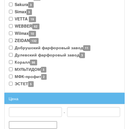
Sakura
3
Simax
3
VETTA
19
WEBBER
62
Wilmax
10
ZEIDAN
132
Добрушский фарфоровый завод
11
Дулевский фарфоровый завод
3
Коралл
98
МУЛЬТИДОМ
3
МФК-профит
2
ЭСТЕТ
5
Цена
-