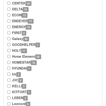
CENTEK
24
DELTA
75
ECON
13
ENDEVER
17
ENERGY
18
FIRST
4
Galaxy
40
GOODHELPER
1
HOLT
11
Home Element
20
HOMESTAR
10
HYUNDAI
1
Irit
3
JVC
5
KELLI
3
KITFORT
1
LEBEN
2
Leonord
6