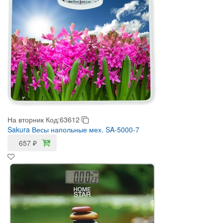
На вторник
Код:63612
Sakura Весы напольные мех. SA-5000-7
657
₽