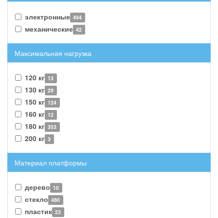
электронные
494
механические
42
Максимальная нагрузка
120 кг
13
130 кг
29
150 кг
124
160 кг
12
180 кг
353
200 кг
3
Материал платформы
дерево
10
стекло
480
пластик
23