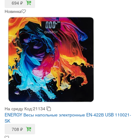
694
₽
Новинка
На среду
Код:21134
ENERGY Весы напольные электронные EN-422В USB 110021-
SK
708
₽