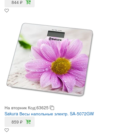
844
₽
На вторник
Код:63625
Sakura Весы напольные электр. SA-5072GW
859
₽