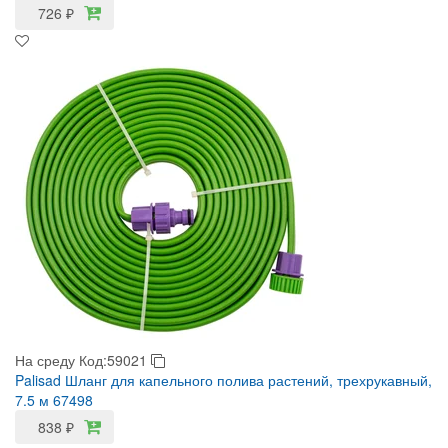
726
₽
На среду
Код:59021
Palisad Шланг для капельного полива растений, трехрукавный,
7.5 м 67498
838
₽