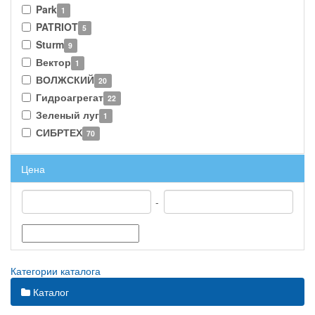
Park
1
PATRIOT
5
Sturm
9
Вектор
1
ВОЛЖСКИЙ
20
Гидроагрегат
22
Зеленый луг
1
СИБРТЕХ
70
Цена
-
Категории каталога
Каталог