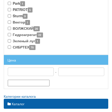
Park
1
PATRIOT
5
Sturm
9
Вектор
1
ВОЛЖСКИЙ
20
Гидроагрегат
22
Зеленый луг
1
СИБРТЕХ
70
Цена
-
Категории каталога
Каталог