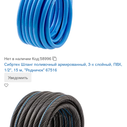
Нет в наличии
Код:58996
Сибртех Шланг поливочный армированный, 3-х слойный, ПВХ,
1/2", 15 м, "Родничок" 67516
Уведомить