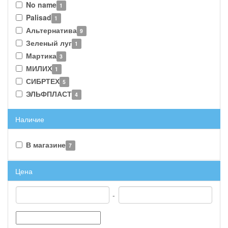
No name
1
Palisad
1
Альтернатива
9
Зеленый луг
1
Мартика
3
МИЛИХ
1
СИБРТЕХ
5
ЭЛЬФПЛАСТ
4
Наличие
В магазине
7
Цена
-