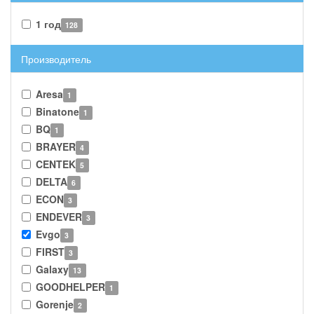
1 год
128
Производитель
Aresa
1
Binatone
1
BQ
1
BRAYER
4
CENTEK
5
DELTA
6
ECON
3
ENDEVER
3
Evgo
3
FIRST
3
Galaxy
13
GOODHELPER
1
Gorenje
2