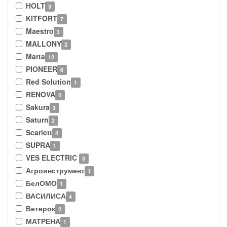
HOLT
3
KITFORT
7
Maestro
3
MALLONY
2
Marta
12
PIONEER
6
Red Solution
1
RENOVA
4
Sakura
3
Saturn
2
Scarlett
4
SUPRA
1
VES ELECTRIC
3
Агроинструмент
1
БелОМО
1
ВАСИЛИСА
4
Ветерок
2
МАТРЕНА
1