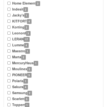
Home Element
3
Indesit
2
Jacky's
1
KITFORT
4
Korting
2
Leonord
3
LERAN
17
Lumme
4
Maestro
1
Marta
2
MercuryHaus
1
Moulinex
2
PIONEER
5
Polaris
1
Sakura
4
Samsung
2
Scarlett
5
Topperr
1