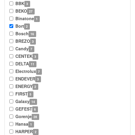
BBK
3
BEKO
27
Binatone
1
Bort
2
Bosch
16
BREZO
3
Candy
7
CENTEK
3
DELTA
11
Electrolux
7
ENDEVER
3
ENERGY
2
FIRST
5
Galaxy
14
GEFEST
6
Gorenje
28
Hansa
1
HARPER
2