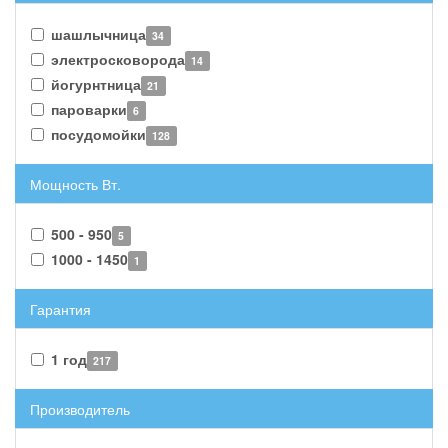
шашлычница
34
электросковорода
14
йогурнтница
21
пароварки
6
посудомойки
128
Мощность Вт.
500 - 950
5
1000 - 1450
1
Гарантия
1 год
217
Производитель