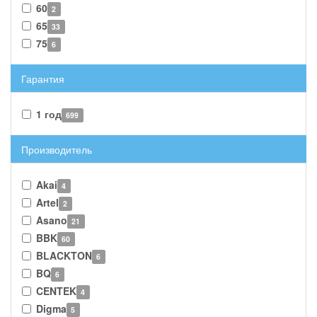
60
2
65
33
75
6
Гарантия
1 год
699
Производитель
Akai
4
Artel
2
Asano
21
BBK
60
BLACKTON
6
BQ
6
CENTEK
4
Digma
5