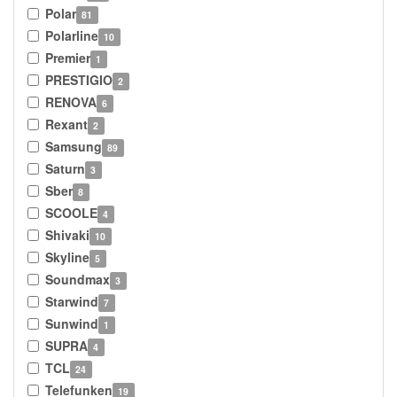
Polar
81
Polarline
10
Premier
1
PRESTIGIO
2
RENOVA
6
Rexant
2
Samsung
89
Saturn
3
Sber
8
SCOOLE
4
Shivaki
10
Skyline
5
Soundmax
3
Starwind
7
Sunwind
1
SUPRA
4
TCL
24
Telefunken
19