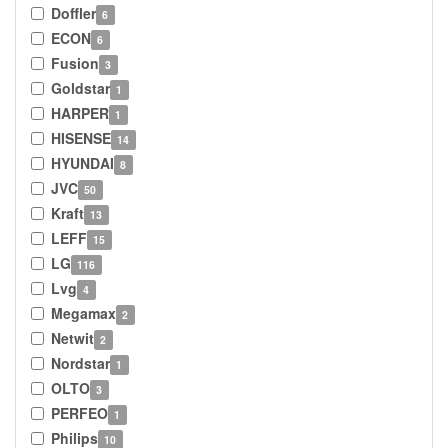
Doffler
6
ECON
6
Fusion
3
Goldstar
1
HARPER
1
HISENSE
14
HYUNDAI
8
JVC
50
Kraft
13
LEFF
15
LG
116
Lvg
4
Megamax
2
Netwit
2
Nordstar
1
OLTO
3
PERFEO
1
Philips
10