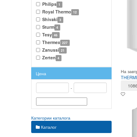
Philips
1
Royal Thermo
12
Shivaki
3
Sturm
4
Tesy
46
Thermex
227
Zanussi
21
Zerten
4
На завт
Цена
THERME
108
-
Категории каталога
Каталог