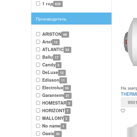
1 год
629
Производитель
ARISTON
66
Artel
12
ATLANTIC
53
Ballu
17
Candy
8
DeLuxe
12
Edisson
11
Electrolux
На завт
55
THERMEX
Garanterm
21
950
HOMESTAR
3
HORIZONT
7
MALLONY
2
No name
1
Oasis
43