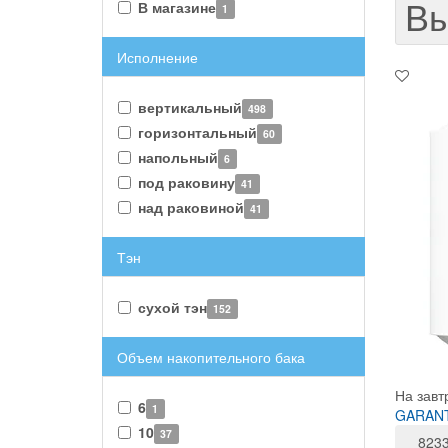
Вы
В магазине
1
Исполнение
вертикальный
498
горизонтальный
60
напольный
6
под раковину
41
над раковиной
41
Тэн
сухой тэн
152
Объем накопительного бака
На завт
6
1
GARANT
10
37
823