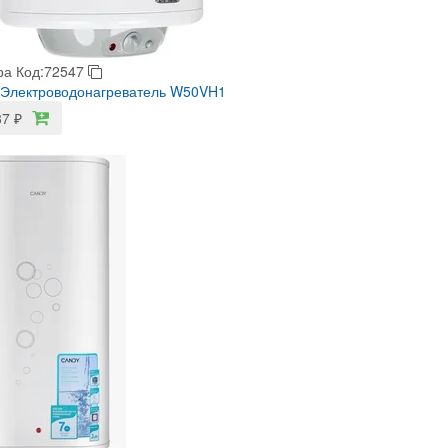
ра
Код:72547
 Электроводонагреватель W50VH1
37
₽