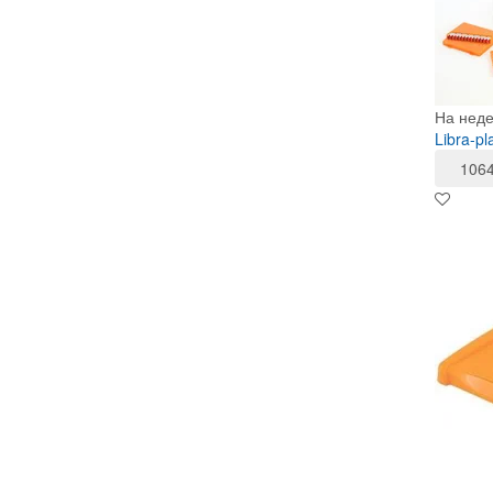
На нед
Libra-p
106