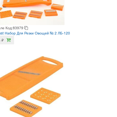
еле
Код:83979
last Набор Для Резки Овощей № 2 ЛБ-120
4
₽