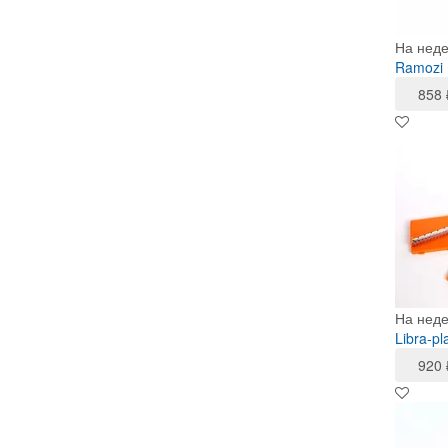
На нед
Ramozi 
858
На нед
Libra-p
920