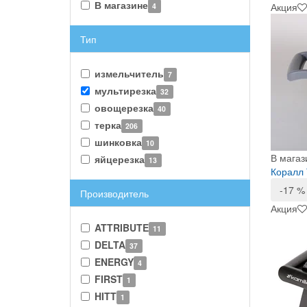
В магазине
Акция
4
Тип
измельчитель
7
мультирезка
32
овощерезка
40
терка
206
шинковка
10
В магаз
яйцерезка
13
Коралл 
-17 %
Производитель
Акция
ATTRIBUTE
11
DELTA
37
ENERGY
4
FIRST
1
HITT
1