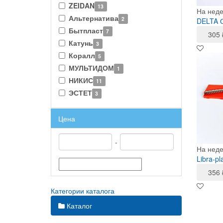
ZEIDAN
13
На нед
Альтернатива
2
DELTA О
Бытпласт
7
305
Катунь
3
Коралл
5
МУЛЬТИДОМ
1
НИКИС
11
ЭСТЕТ
3
Цена
-
На нед
Libra-p
356
Категории каталога
Каталог