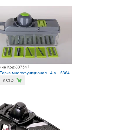
ине
Код:83754
Терка многофункционал 14 в 1 6364
983
₽