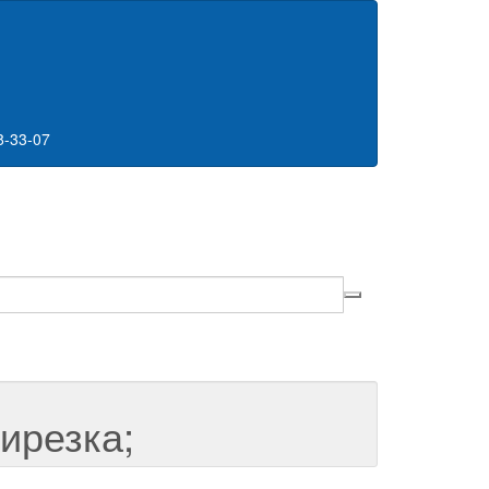
8-33-07
ирезка;