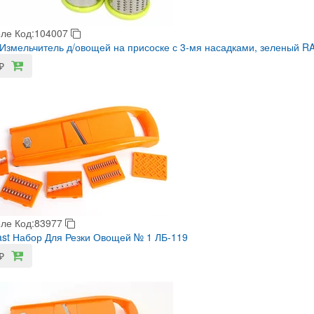
еле
Код:104007
Измельчитель д/овощей на присоске с 3-мя насадками, зеленый R
₽
еле
Код:83977
last Набор Для Резки Овощей № 1 ЛБ-119
₽