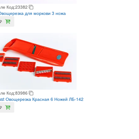
еле
Код:23382
вощерезка для моркови 3 ножа
₽
еле
Код:83986
last Овощерезка Красная 6 Ножей ЛБ-142
₽